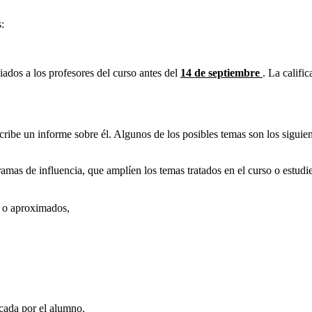
:
iados a los profesores del curso antes del
14 de septiembre
.
La califi
ribe un informe sobre él. Algunos de los posibles temas son los siguien
amas de influencia, que amplíen los temas tratados en el curso o estudie
s o aproximados,
scada por el alumno.