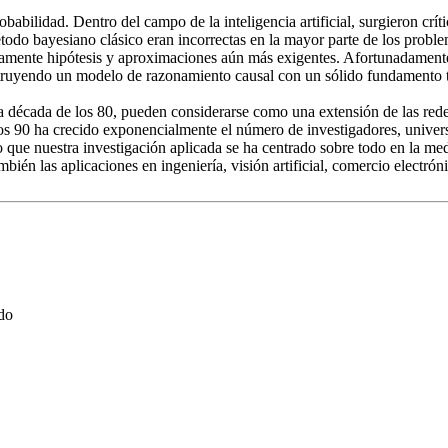
babilidad. Dentro del campo de la inteligencia artificial, surgieron crít
método bayesiano clásico eran incorrectas en la mayor parte de los prob
citamente hipótesis y aproximaciones aún más exigentes. Afortunadamente
onstruyendo un modelo de razonamiento causal con un sólido fundamento 
la década de los 80, pueden considerarse como una extensión de las rede
os 90 ha crecido exponencialmente el número de investigadores, univer
 que nuestra investigación aplicada se ha centrado sobre todo en la me
 las aplicaciones en ingeniería, visión artificial, comercio electrónico
do