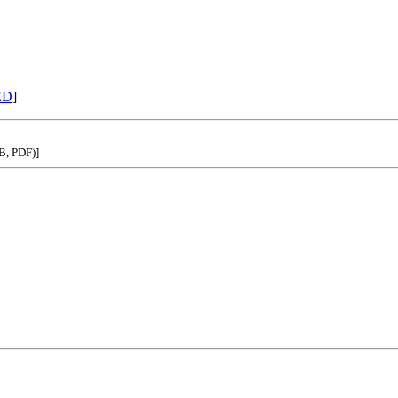
ED
]
B, PDF)]