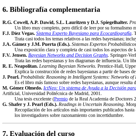
6. Bibliografía complementaria
R.G. Cowell, A.P. Dawid, S.L. Lauritzen y D.J. Spiegelhalter.
Pro
Un libro muy completo, pero difícil de leer por su formalismo 
F.J. Díez Vegas.
Sistema Experto Bayesiano para Ecocardiografía
. 
Trata casi todos los temas relativos a las redes bayesianas; inc
J.A. Gámez y J.M. Puerta (Eds.).
Sistemas Expertos Probabilísticos
Una exposición clara y completa de casi todos los aspectos de 
F.V. Jensen.
Bayesian Networks and Decision Graphs
.
Springer-Verl
Trata las redes bayesianas y los diagramas de influencia. Un libr
R. E. Neapolitan.
Learning Bayesian Networks.
Prentice-Hall, Uppe
Explica la construcción de redes bayesianas a partir de bases 
J. Pearl.
Probabilistic Reasoning in Intelligent Systems: Networks of 
Es el libro más famoso sobre redes bayesianas, aunque resulta d
M. Gómez Olmedo.
IctNeo: Un sistema de Ayuda a la Decisión para 
Artificial, Universidad Politécnica de Madrid, 2001.
Una tesis excelente (
Premio
de la Real Academia de Doctores 20
G. Shafer y J. Pearl (Eds.).
Readings in Uncertain Reasoning
. Mor
Recopilación de los artículos más importantes publicados hasta
los investigadores sobre razonamiento con incertidumbre.
7. Evaluación del curso