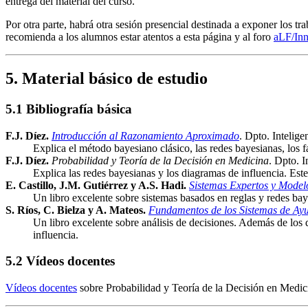
entrega del material del curso.
Por otra parte, habrá otra sesión presencial destinada a exponer los tr
recomienda a los alumnos estar atentos a esta página y al foro
aLF/In
5. Material básico de estudio
5.1 Bibliografía básica
F.J. Díez.
Introducción al Razonamiento Aproximado
. Dpto. Intelig
Explica el método bayesiano clásico, las redes bayesianas, los fa
F.J. Díez.
Probabilidad y Teoría de la Decisión en Medicina
. Dpto. I
Explica las redes bayesianas y los diagramas de influencia. Est
E. Castillo, J.M. Gutiérrez y A.S. Hadi.
Sistemas Expertos y Modelo
Un libro excelente sobre sistemas basados en reglas y redes bay
S. Ríos, C. Bielza y A. Mateos.
Fundamentos de los Sistemas de Ayu
Un libro excelente sobre análisis de decisiones. Además de los 
influencia.
5.2 Vídeos docentes
Vídeos docentes
sobre Probabilidad y Teoría de la Decisión en Medic