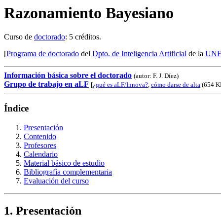
Razonamiento Bayesiano
Curso de
doctorado
: 5 créditos.
[
Programa de doctorado
del
Dpto. de Inteligencia Artificial
de la
UN
Información básica sobre el doctorado
(autor: F. J. Díez)
Grupo de trabajo en aLF
[
¿qué es aLF/Innova?
,
cómo darse de alta
(654 K
Índice
Presentación
Contenido
Profesores
Calendario
Material básico de estudio
Bibliografía complementaria
Evaluación del curso
1. Presentación