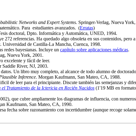
babilistic Networks and Expert Systems.
Springer-Verlag, Nueva York,
matemático. Para estudiantes avanzados. (
Erratas
)
Tesis doctoral, Dpto. Informática y Automática, UNED, 1994.
luye 272 referencias. Ha quedado algo obsoleta en sus contenidos, pero 
.
Universidad de Castilla-La Mancha, Cuenca, 1998.
las redes bayesianas. Incluye un
capítulo sobre aplicaciones médicas
.
ag, Nueva York, 2001.
o excelente y fácil de leer.
r Saddle River, NJ, 2003.
de datos. Un libro muy completo, al alcance de todo alumno de doctorado
Plausible Inference.
Morgan Kaufmann, San Mateo, CA, 1988.
ificil de leer para el principiante. Discute también las semejanzas y d
el Tratamiento de la Ictericia en Recién Nacidos
(1'19 MB en formato P
02), que cubre ampliamente los diagramas de influencia, con numerosas
gan Kaufmann, San Mateo, CA, 1990.
 esa fecha sobre razonamiento con incertidumbre (aunque recoge solame